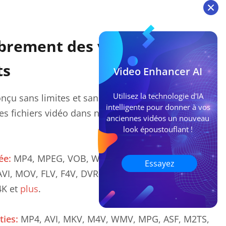
ibrement des vidéos entre
ts
Video Enhancer AI
Utilisez la technologie d'IA
nçu sans limites et sans frais. Il vous permet de
intelligente pour donner à vos
les fichiers vidéo dans n'importe quel format
anciennes vidéos un nouveau
look époustouflant !
ée:
MP4, MPEG, VOB, WMV, H264, H265, 3GP, 3G2,
Essayez
I, MOV, FLV, F4V, DVR-MS, TOD, DV, MXF, OGG,
4K et
plus
.
ties:
MP4, AVI, MKV, M4V, WMV, MPG, ASF, M2TS,